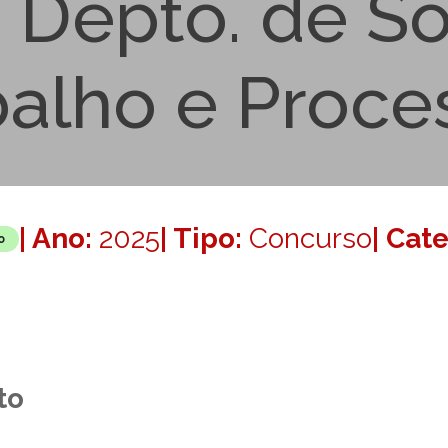
Depto. de So
alho e Proces
| Ano:
2025
| Tipo:
Concurso
| Cat
o
to