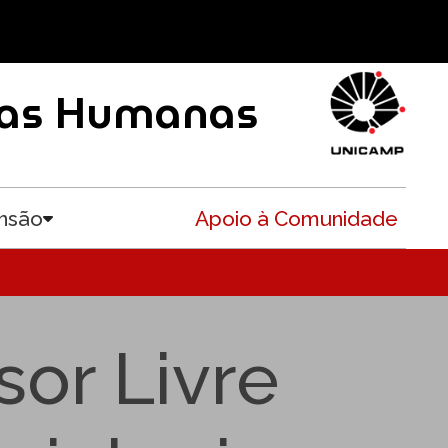
ncias Humanas
nsão
Apoio à Comunidade
Toggle submenu
or Livre