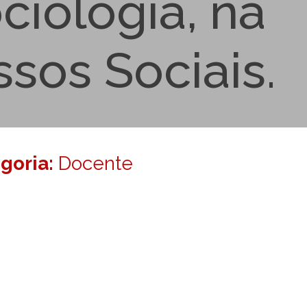
ciologia, na
sos Sociais.
egoria:
Docente