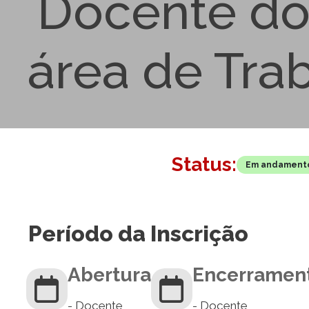
Docente do 
área de Trab
Status:
Em andament
Período da Inscrição
Abertura
Encerramen
- Docente
- Docente