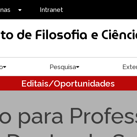
anas
Intranet
Toggle submenu
uto de Filosofia e Ciê
o
Pesquisa
Exte
Toggle submenu
Toggle submenu
Editais/Oportunidades
 para Profess