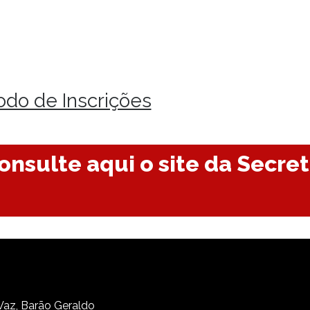
odo de Inscrições
onsulte aqui o site da Secre
 Vaz, Barão Geraldo