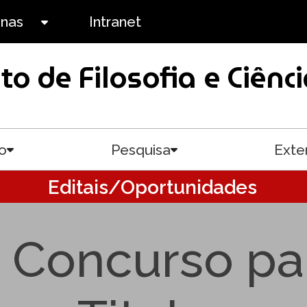
anas
Intranet
Toggle submenu
uto de Filosofia e Ciê
o
Pesquisa
Exte
Toggle submenu
Toggle submenu
Editais/Oportunidades
 Concurso pa