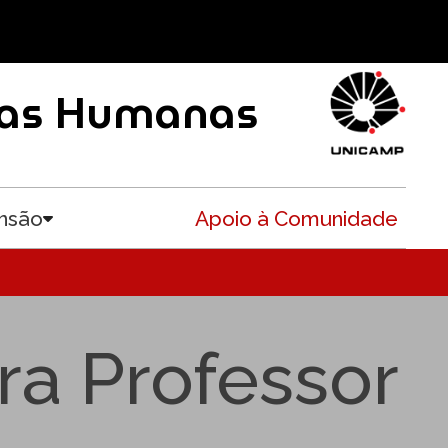
ncias Humanas
nsão
Apoio à Comunidade
Toggle submenu
ra Professor