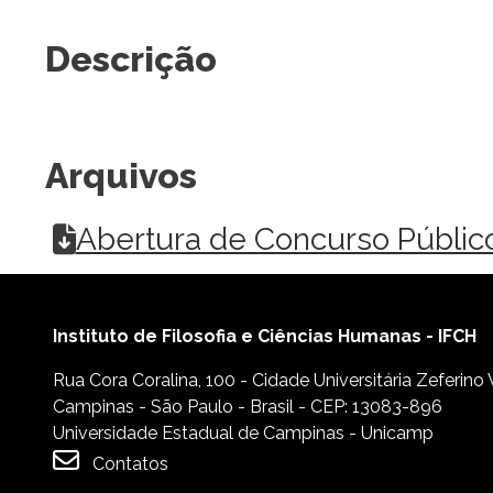
Descrição
Arquivos
Abertura de Concurso Público
Instituto de Filosofia e Ciências Humanas - IFCH
Rua Cora Coralina, 100 - Cidade Universitária Zeferino
Campinas - São Paulo - Brasil - CEP: 13083-896
Universidade Estadual de Campinas - Unicamp
Contatos