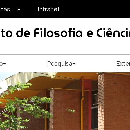
anas
Intranet
Toggle submenu
uto de Filosofia e Ciê
o
Pesquisa
Exte
Toggle submenu
Toggle submenu