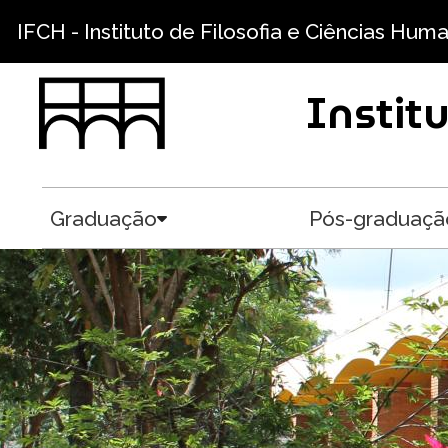
Pular para o conteúdo principal
IFCH - Instituto de Filosofia e Ciências Hum
Instit
Graduação
Pós-graduaçã
Toggle submenu