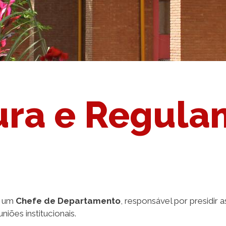
ura e Regul
r um
Chefe de Departamento
, responsável por presidir
iões institucionais.