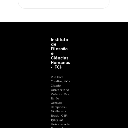
Instituto
de
Filosofia
e
Ciências
Humanas
- IFCH
Rua Cora
Coralina, 100 -
Cidade
Universitária
Zeferino Vaz,
Barão
Geraldo
Campinas -
São Paulo -
Brasil - CEP:
13083-896
Universidade