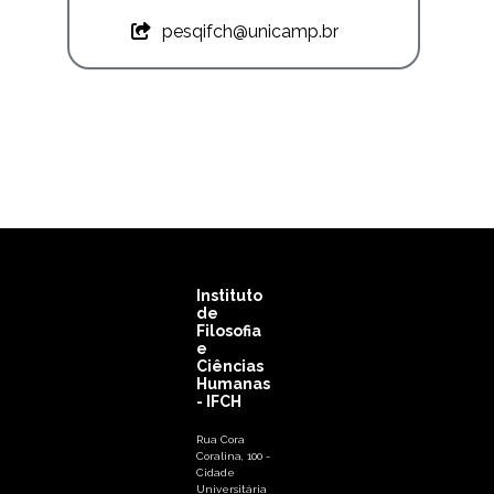
pesqifch@unicamp.br
Instituto
de
Filosofia
e
Ciências
Humanas
- IFCH
Rua Cora
Coralina, 100 -
Cidade
Universitária