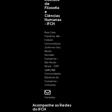
de
Filosofia
e
Ciências
Humanas
- IFCH
Rua Cora
Coralina, 100 -
Cidade
Universitária
Zeferino Vaz,
Barão
Geraldo
Campinas -
São Paulo -
Brasil - CEP:
13083-896
Universidade
Estadual de
Campinas -
Unicamp
Contatos
Acompanhe as Redes
do IFCH