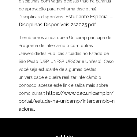
disciplinas com vagas ociosas (não há garantia
de aprovação para nenhuma disciplina).
Estudante Especial –
Disciplinas disponíveis:
Disciplinas Disponíveis 2s2025.pdf
Lembramos ainda que a Unicamp participa de
Programa de Intercâmbio com outras
Universidades Públicas situadas no Estado de
São Paulo (USP, UNESP, UFSCar e Unifesp). Caso
você seja estudante de algumas destas
universidade e queira realizar intercâmbio
conosco, acesse este link e saiba mais sobre
https://www.dac.unicamp.br/
como cursar:
portal/estude-na-unicamp/intercambio-n
acional
Instituto