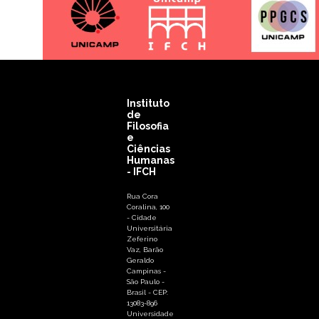
Instituto
de
Filosofia
e
Ciências
Humanas
- IFCH
Rua Cora
Coralina, 100
- Cidade
Universitária
Zeferino
Vaz, Barão
Geraldo
Campinas -
São Paulo -
Brasil - CEP:
13083-896
Universidade