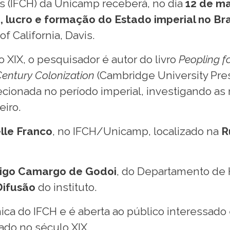
as (IFCH) da Unicamp receberá, no dia
12 de m
lucro e formação do Estado imperial no Bra
of California, Davis.
o XIX, o pesquisador é autor do livro
Peopling fo
Century Colonization
(Cambridge University Pres
recionada no período imperial, investigando a
eiro.
lle Franco
, no IFCH/Unicamp, localizado na
R
drigo Camargo de Godoi
, do Departamento de H
Difusão
do instituto.
ca do IFCH e é aberta ao público interessado 
ado no século XIX.