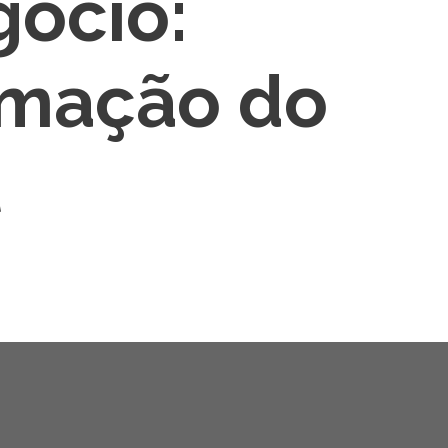
ócio:
rmação do
l