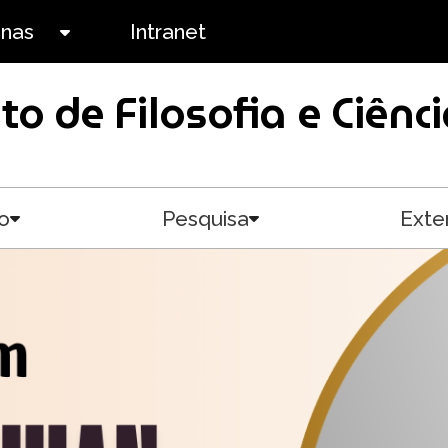
anas
Intranet
Toggle submenu
uto de Filosofia e Ciê
o
Pesquisa
Exte
Toggle submenu
Toggle submenu