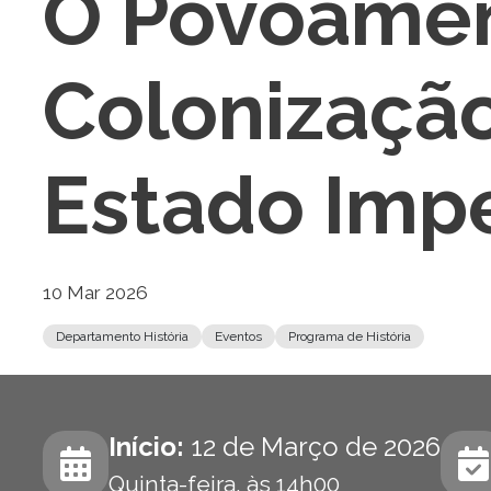
O Povoamen
Colonização
Estado Impe
10 Mar 2026
Departamento História
Eventos
Programa de História
Início:
12 de Março de 2026
Quinta-feira, às 14h00