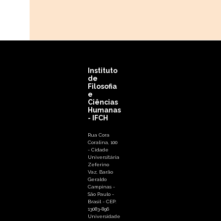
Instituto
de
Filosofia
e
Ciências
Humanas
- IFCH
Rua Cora
Coralina, 100
- Cidade
Universitária
Zeferino
Vaz, Barão
Geraldo
Campinas -
São Paulo -
Brasil - CEP:
13083-896
Universidade