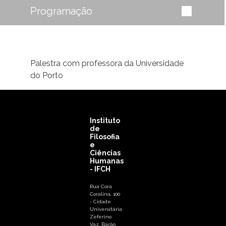
Programação
Palestra com professora da Universidade
do Porto
Instituto
de
Filosofia
e
Ciências
Humanas
- IFCH
Rua Cora
Coralina, 100
- Cidade
Universitária
Zeferino
Vaz, Barão