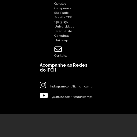
Geraldo
Campinas -
São Paulo -
Brasil - CEP:
13083-896
Universidade
Estadual de
Campinas -
Unicamp
Contatos
Acompanhe as Redes
do IFCH
instagram.com/ifch.unicamp
youtube.com/ifchunicamp1