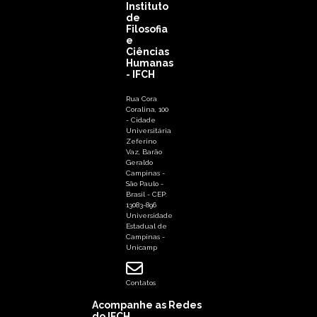
Instituto
de
Filosofia
e
Ciências
Humanas
- IFCH
Rua Cora
Coralina, 100
- Cidade
Universitária
Zeferino
Vaz, Barão
Geraldo
Campinas -
São Paulo -
Brasil - CEP:
13083-896
Universidade
Estadual de
Campinas -
Unicamp
Contatos
Acompanhe as Redes
do IFCH