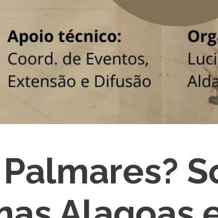
 Palmares? S
nas Alagoas 