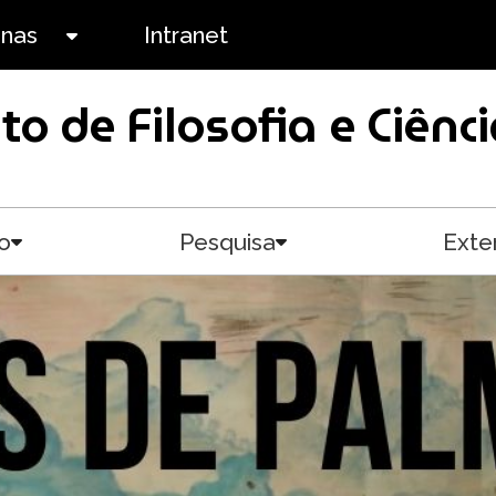
anas
Intranet
Toggle submenu
uto de Filosofia e Ciê
o
Pesquisa
Exte
Toggle submenu
Toggle submenu