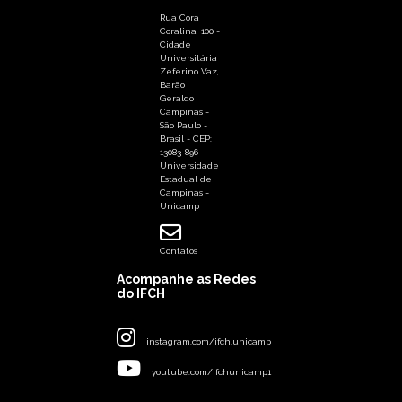
Rua Cora
Coralina, 100 -
Cidade
Universitária
Zeferino Vaz,
Barão
Geraldo
Campinas -
São Paulo -
Brasil - CEP:
13083-896
Universidade
Estadual de
Campinas -
Unicamp
Contatos
Acompanhe as Redes
do IFCH
instagram.com/ifch.unicamp
youtube.com/ifchunicamp1