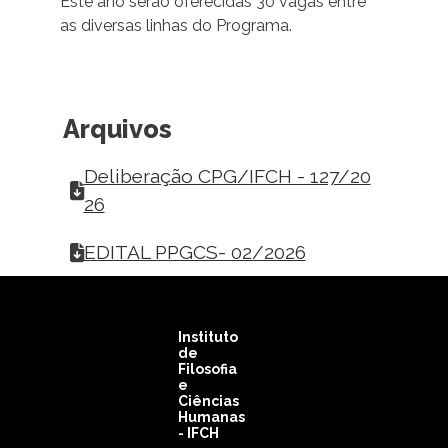
Este ano serão oferecidas 30 vagas entre
as diversas linhas do Programa.
Arquivos
Deliberação CPG/IFCH - 127/20
26
EDITAL PPGCS- 02/2026
Instituto
de
Filosofia
e
Ciências
Humanas
- IFCH