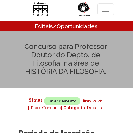
Pular para o conteúdo principal
Editais/Oportunidades
Concurso para Professor
Doutor do Depto. de
Filosofia, na área de
HISTÓRIA DA FILOSOFIA.
Status:
| Ano:
2026
Em andamento
| Tipo:
Concurso
| Categoria:
Docente