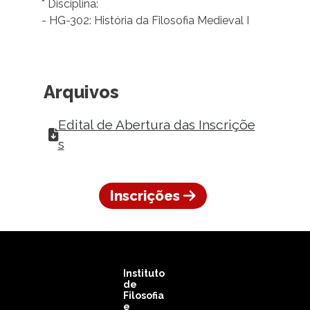
* Disciplina:
- HG-302: História da Filosofia Medieval I
Arquivos
Edital de Abertura das Inscriçõe
s
Inscrições
Instituto
de
Filosofia
e