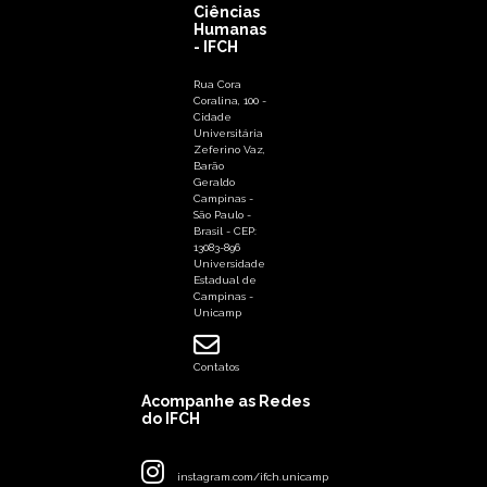
Ciências
Humanas
- IFCH
Rua Cora
Coralina, 100 -
Cidade
Universitária
Zeferino Vaz,
Barão
Geraldo
Campinas -
São Paulo -
Brasil - CEP:
13083-896
Universidade
Estadual de
Campinas -
Unicamp
Contatos
Acompanhe as Redes
do IFCH
instagram.com/ifch.unicamp