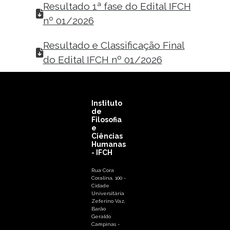
Resultado 1ª fase do Edital IFCH
nº 01/2026
Resultado e Classificação Final
do Edital IFCH nº 01/2026
Instituto
de
Filosofia
e
Ciências
Humanas
- IFCH
Rua Cora
Coralina, 100 -
Cidade
Universitária
Zeferino Vaz,
Barão
Geraldo
Campinas -