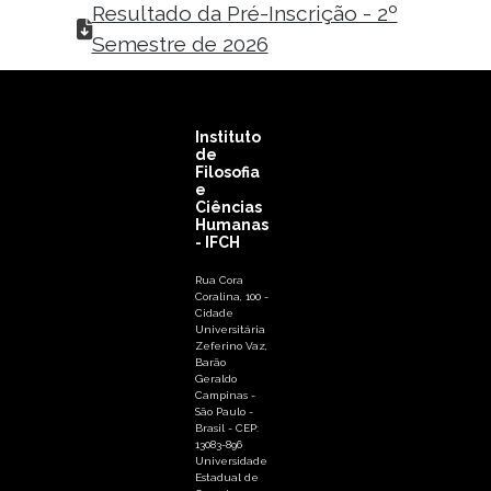
Resultado da Pré-Inscrição - 2º
Semestre de 2026
Instituto
de
Filosofia
e
Ciências
Humanas
- IFCH
Rua Cora
Coralina, 100 -
Cidade
Universitária
Zeferino Vaz,
Barão
Geraldo
Campinas -
São Paulo -
Brasil - CEP:
13083-896
Universidade
Estadual de