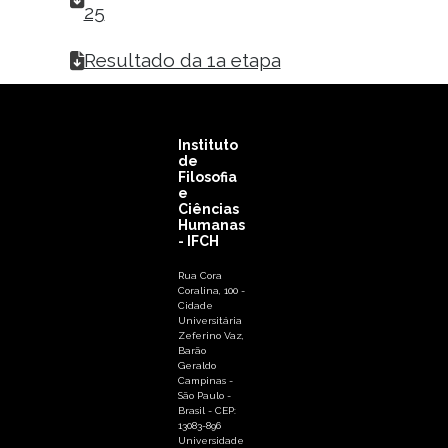
25
Resultado da 1a etapa
Instituto
de
Filosofia
e
Ciências
Humanas
- IFCH
Rua Cora
Coralina, 100 -
Cidade
Universitária
Zeferino Vaz,
Barão
Geraldo
Campinas -
São Paulo -
Brasil - CEP:
13083-896
Universidade