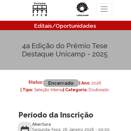
Pular para o conteúdo principal
Editais/Oportunidades
4a Edição do Prêmio Tese
Destaque Unicamp - 2025
Status:
Encerrado
| Ano:
2026
| Tipo:
Seleção Interna
| Categoria:
Doutorado
Período da Inscrição
Abertura
Segunda-feira, 26 Janeiro 2026 - 00:00