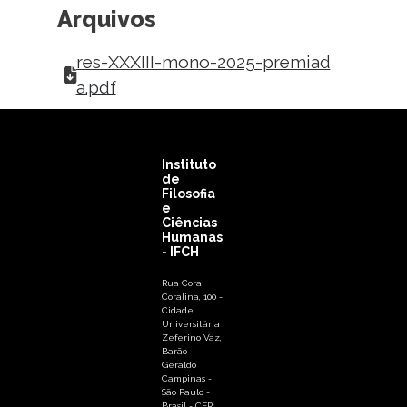
Arquivos
res-XXXIII-mono-2025-premiad
a.pdf
Instituto
de
Filosofia
e
Ciências
Humanas
- IFCH
Rua Cora
Coralina, 100 -
Cidade
Universitária
Zeferino Vaz,
Barão
Geraldo
Campinas -
São Paulo -
Brasil - CEP: