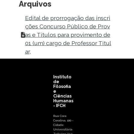
Arquivos
Edital de prorrogação das inscri
ções Concurso Público de Prov
as e Títulos para provimento de
01 (um) cargo de Professor Titul
ar,
Instituto
de
Filosofia
e
Ciências
Humanas
- IFCH
Rua Cora
Coralina, 100 -
Cidade
Universitária
Zeferino Vaz,