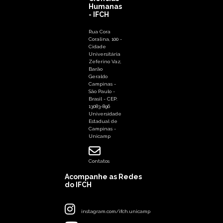
Humanas
- IFCH
Rua Cora
Coralina, 100 -
Cidade
Universitária
Zeferino Vaz,
Barão
Geraldo
Campinas -
São Paulo -
Brasil - CEP:
13083-896
Universidade
Estadual de
Campinas -
Unicamp
Contatos
Acompanhe as Redes
do IFCH
instagram.com/ifch.unicamp