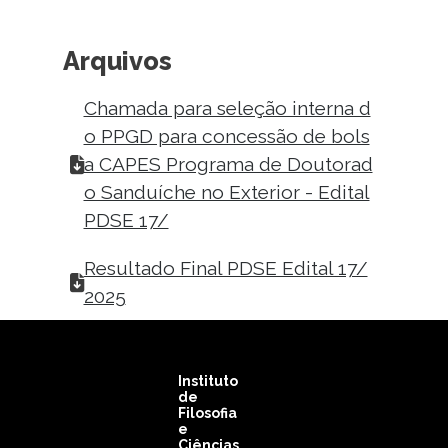
Arquivos
Chamada para seleção interna d
o PPGD para concessão de bols
a CAPES Programa de Doutorad
o Sanduíche no Exterior - Edital
PDSE 17/
Resultado Final PDSE Edital 17/
2025
Instituto
de
Filosofia
e
Ciências