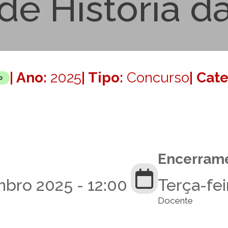
de História d
| Ano:
2025
| Tipo:
Concurso
| Cat
o
Encerram
mbro 2025 - 12:00
Terça-fei
Docente