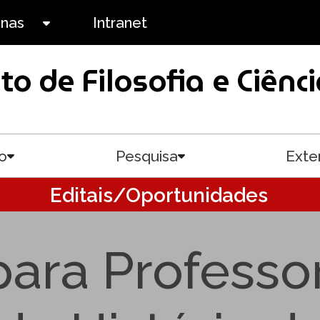
anas
Intranet
Toggle submenu
uto de Filosofia e Ciê
o
Pesquisa
Exte
Toggle submenu
Toggle submenu
Editais/Oportunidades
ara Professo