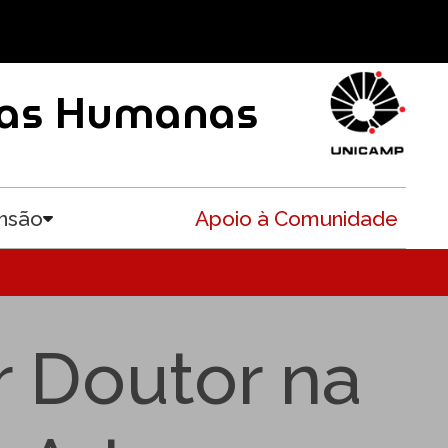
ncias Humanas
nsão
Apoio à Comunidade
Toggle submenu
r Doutor na