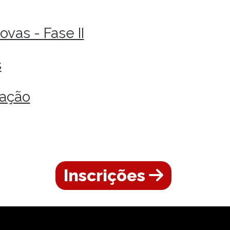
vas - Fase II
s
cação
Inscrições