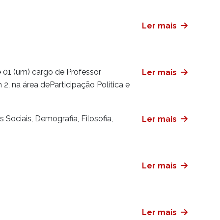
Ler mais
 01 (um) cargo de Professor
Ler mais
2, na área deParticipação Política e
Sociais, Demografia, Filosofia,
Ler mais
Ler mais
Ler mais