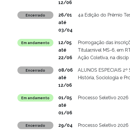
12/06
26/01
4a Edição do Prêmio Te
Encerrado
até
03/04
12/05
Prorrogação das inscriç
Em andamento
até
Titular,nível MS-6, em R
22/06
Ação Coletiva, na discip
08/06
ALUNOS ESPECIAIS 2º Seme
Encerrado
até
História, Sociologia e Pro
12/06
01/05
Processo Seletivo 2026
Em andamento
até
01/06
29/04
Processo Seletivo 2026 
Encerrado