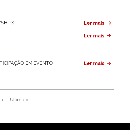
WSHIPS
Ler mais
Ler mais
RTICIPAÇÃO EM EVENTO
Ler mais
 ›
Último »
xima página
Última página