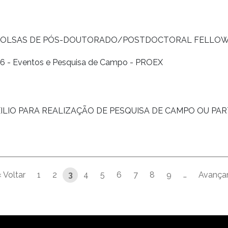
 BOLSAS DE PÓS-DOUTORADO/POSTDOCTORAL FELLO
26 - Eventos e Pesquisa de Campo - PROEX
ILIO PARA REALIZAÇÃO DE PESQUISA DE CAMPO OU PA
‹ Voltar
1
2
3
4
5
6
7
8
9
…
Avançar
 página
Página anterior
Pró