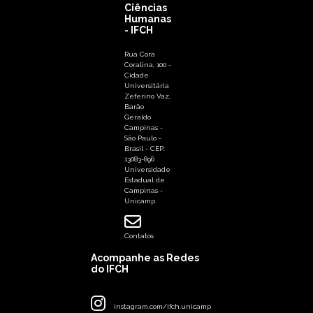
Ciências
Humanas
- IFCH
Rua Cora
Coralina, 100 -
Cidade
Universitária
Zeferino Vaz,
Barão
Geraldo
Campinas -
São Paulo -
Brasil - CEP:
13083-896
Universidade
Estadual de
Campinas -
Unicamp
Contatos
Acompanhe as Redes
do IFCH
instagram.com/ifch.unicamp