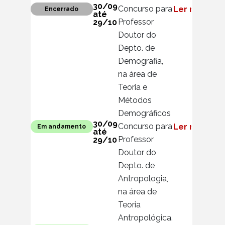
30/09
Concurso para
Ler mais
Encerrado
até
Professor
29/10
Doutor do
Depto. de
Demografia,
na área de
Teoria e
Métodos
Demográficos
30/09
Concurso para
Ler mais
Em andamento
até
Professor
29/10
Doutor do
Depto. de
Antropologia,
na área de
Teoria
Antropológica.