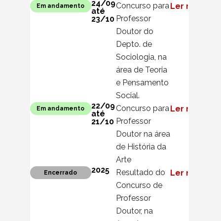
24/09
Concurso para
Ler mais
Em andamento
até
Professor
23/10
Doutor do
Depto. de
Sociologia, na
área de Teoria
e Pensamento
Social.
22/09
Concurso para
Ler mais
Em andamento
até
Professor
21/10
Doutor na área
de História da
Arte
2025
Resultado do
Ler mais
Encerrado
Concurso de
Professor
Doutor, na