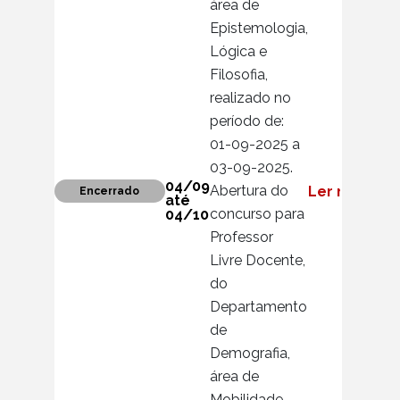
área de
Epistemologia,
Lógica e
Filosofia,
realizado no
período de:
01-09-2025 a
03-09-2025.
04/09
Abertura do
Ler mais
Encerrado
até
concurso para
04/10
Professor
Livre Docente,
do
Departamento
de
Demografia,
área de
Mobilidade