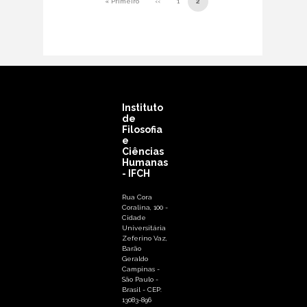
« Primeiro
‹‹
1
2
Primeira página
Página anterior
Instituto
de
Filosofia
e
Ciências
Humanas
- IFCH
Rua Cora
Coralina, 100 -
Cidade
Universitária
Zeferino Vaz,
Barão
Geraldo
Campinas -
São Paulo -
Brasil - CEP:
13083-896