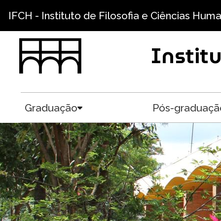
Pular para o conteúdo principal
IFCH - Instituto de Filosofia e Ciências Hum
Instit
Graduação
Pós-graduaçã
Toggle submenu