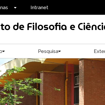
anas
Intranet
Toggle submenu
uto de Filosofia e Ciê
o
Pesquisa
Exte
Toggle submenu
Toggle submenu