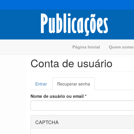
Pular
para
o
conteúdo
principal
Página Inicial
Quem som
Conta de usuário
Abas
Entrar
Recuperar senha
(aba
primárias
ativa)
Nome de usuário ou email
*
CAPTCHA