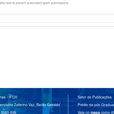
visitor and to prevent automated spam submissions.
anas - IFCH
Setor de Publicações
ersitária Zeferino Vaz, Barão Geraldo
Prédio da pós-Gradu
 13083-896
Veja no
mapa
como ch