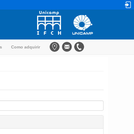
as
Como adquirir