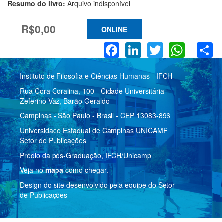
Resumo do livro:
Arquivo indisponível
R$0,00
ONLINE
Facebook
LinkedIn
Twitter
What
S
Instituto de Filosofia e Ciências Humanas - IFCH
Rua Cora Coralina, 100 - Cidade Universitária
Zeferino Vaz, Barão Geraldo
Campinas - São Paulo - Brasil - CEP 13083-896
Universidade Estadual de Campinas UNICAMP
Setor de Publicações
Prédio da pós-Graduação, IFCH/Unicamp
Veja no
mapa
como chegar.
Design do site desenvolvido pela equipe do Setor
de Publicações