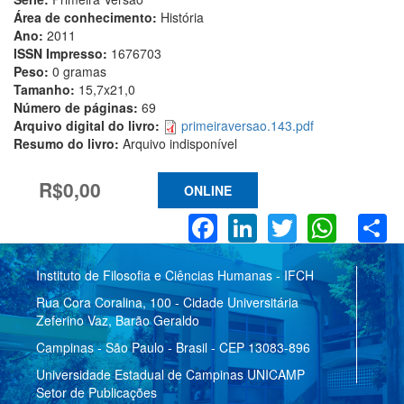
Área de conhecimento:
História
Ano:
2011
ISSN Impresso:
1676703
Peso:
0 gramas
Tamanho:
15,7x21,0
Número de páginas:
69
Arquivo digital do livro:
primeiraversao.143.pdf
Resumo do livro:
Arquivo indisponível
R$0,00
ONLINE
Facebook
LinkedIn
Twitter
What
S
Instituto de Filosofia e Ciências Humanas - IFCH
Rua Cora Coralina, 100 - Cidade Universitária
Zeferino Vaz, Barão Geraldo
Campinas - São Paulo - Brasil - CEP 13083-896
Universidade Estadual de Campinas UNICAMP
Setor de Publicações