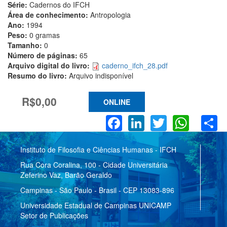
Série:
Cadernos do IFCH
Área de conhecimento:
Antropologia
Ano:
1994
Peso:
0 gramas
Tamanho:
0
Número de páginas:
65
Arquivo digital do livro:
caderno_ifch_28.pdf
Resumo do livro:
Arquivo indisponível
R$0,00
ONLINE
Facebook
LinkedIn
Twitter
What
S
Instituto de Filosofia e Ciências Humanas - IFCH
Rua Cora Coralina, 100 - Cidade Universitária
Zeferino Vaz, Barão Geraldo
Campinas - São Paulo - Brasil - CEP 13083-896
Universidade Estadual de Campinas UNICAMP
Setor de Publicações