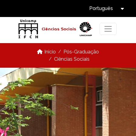
Select Languag
Pular para o conteúdo principal
Português
Tog
Ciências Sociais
Pós-Graduação
Início
Ciências Sociais