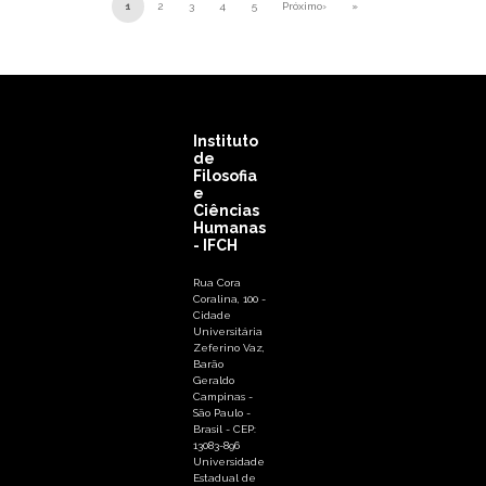
Paginação
1
2
3
4
5
Próximo›
»
Próxima página
Última página
Instituto
de
Filosofia
e
Ciências
Humanas
- IFCH
Rua Cora
Coralina, 100 -
Cidade
Universitária
Zeferino Vaz,
Barão
Geraldo
Campinas -
São Paulo -
Brasil - CEP:
13083-896
Universidade
Estadual de