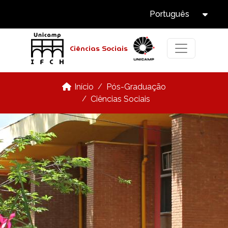
Select Languag
Pular para o conteúdo principal
Português
Tog
Ciências Sociais
Pós-Graduação
Início
Ciências Sociais