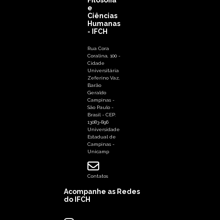
e
Ciências
Humanas
- IFCH
Rua Cora
Coralina, 100 -
Cidade
Universitária
Zeferino Vaz,
Barão
Geraldo
Campinas -
São Paulo -
Brasil - CEP:
13083-896
Universidade
Estadual de
Campinas -
Unicamp
Contatos
Acompanhe as Redes
do IFCH