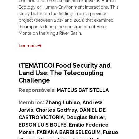
contribute to the scientific area known as Human
Ecology or Human-Environment Interactions. This
study builds on the findings from a previous
project (between 2013 and 2019) that examined
the impacts during the construction of Belo
Monte on the Xingu River Basin.
Ler mais
(TEMÁTICO) Food Security and
Land Use: The Telecoupling
Challenge
Responsáveis:
MATEUS BATISTELLA
Membros:
Zhang Lubiao
,
Andrew
Jarvis
,
Charles Godfray
,
DANIEL DE
CASTRO VICTORIA
,
Douglas Buhler
,
EDSON LUIS BOLFE
,
Emílio Federico
Moran
,
FABIANA BARBI SELEGUIM
,
Fusuo