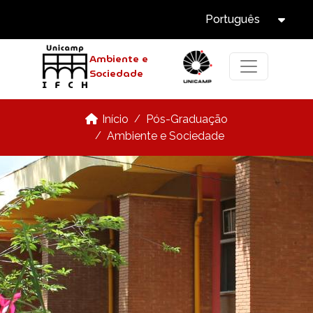
Select Langua
Pular para o conteúdo principal
Português
Tog
Ambiente e
Sociedade
Pós-Graduação
Início
Ambiente e Sociedade