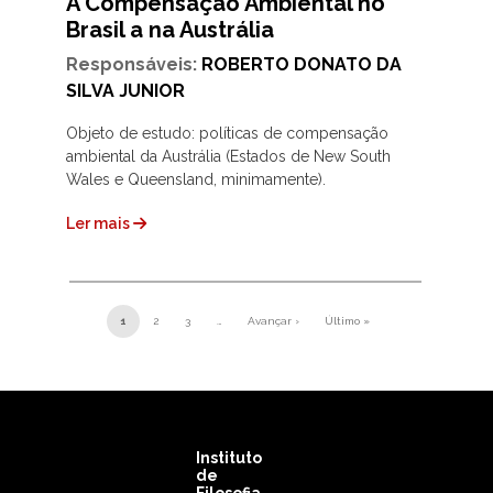
A Compensação Ambiental no
Brasil a na Austrália
Responsáveis:
ROBERTO DONATO DA
SILVA JUNIOR
Objeto de estudo: políticas de compensação
ambiental da Austrália (Estados de New South
Wales e Queensland, minimamente).
Ler mais
Paginação
1
2
3
…
Avançar ›
Último »
Próxima página
Última página
Instituto
de
Filosofia