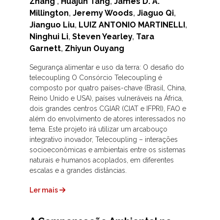
Zhang
,
Huajun Tang
,
James D. A.
Millington
,
Jeremy Woods
,
Jiaguo Qi
,
Jianguo Liu
,
LUIZ ANTONIO MARTINELLI
,
Ninghui Li
,
Steven Yearley
,
Tara
Garnett
,
Zhiyun Ouyang
Segurança alimentar e uso da terra: O desafio do
telecoupling O Consórcio Telecoupling é
composto por quatro países-chave (Brasil, China,
Reino Unido e USA), países vulneráveis na África,
dois grandes centros CGIAR (CIAT e IFPRI), FAO e
além do envolvimento de atores interessados no
tema. Este projeto irá utilizar um arcabouço
integrativo inovador, Telecoupling – interações
socioeconômicas e ambientais entre os sistemas
naturais e humanos acoplados, em diferentes
escalas e a grandes distâncias.
Ler mais