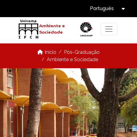
Select Langua
Pular para o conteúdo principal
Português
Tog
Ambiente e
Sociedade
Pós-Graduação
Início
Ambiente e Sociedade