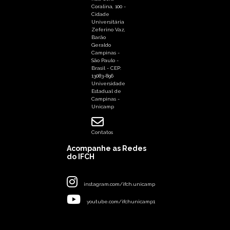
Coralina, 100 -
Cidade
Universitária
Zeferino Vaz,
Barão
Geraldo
Campinas -
São Paulo -
Brasil - CEP:
13083-896
Universidade
Estadual de
Campinas -
Unicamp
Contatos
Acompanhe as Redes
do IFCH
instagram.com/ifch.unicamp
youtube.com/ifchunicamp1