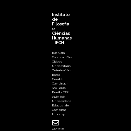
Instituto
de
Filosofia
e
Ciências
Humanas
- IFCH
Rua Cora
Coralina, 100 -
Cidade
Universitária
Zeferino Vaz,
Barão
Geraldo
Campinas -
São Paulo -
Brasil - CEP:
13083-896
Universidade
Estadual de
Campinas -
Unicamp
Contatos