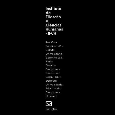
Instituto
de
Filosofia
e
Ciências
Humanas
- IFCH
Rua Cora
Coralina, 100 -
Cidade
Universitária
Zeferino Vaz,
Barão
Geraldo
Campinas -
São Paulo -
Brasil - CEP:
13083-896
Universidade
Estadual de
Campinas -
Unicamp
Contatos