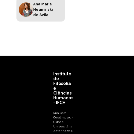
Ana Maria
Heuminski
de Avila
Instituto
de
Filosofia
e
Ciências
Humanas
- IFCH
Rua Cora
Coralina, 100 -
Cidade
Universitária
Zeferino Vaz,