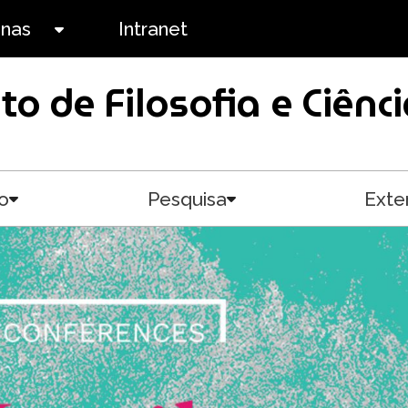
anas
Intranet
Toggle submenu
uto de Filosofia e Ciê
o
Pesquisa
Exte
Toggle submenu
Toggle submenu