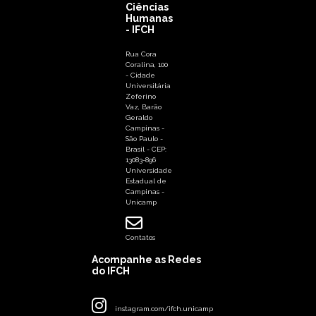
Ciências
Humanas
- IFCH
Rua Cora
Coralina, 100
- Cidade
Universitária
Zeferino
Vaz, Barão
Geraldo
Campinas -
São Paulo -
Brasil - CEP:
13083-896
Universidade
Estadual de
Campinas -
Unicamp
Contatos
Acompanhe as Redes
do IFCH
instagram.com/ifch.unicamp