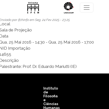
Pular para o conteúdo principal
Enviado por
ifchinfo
em
Seg, 24 Fev 2025 - 23:25
Local
Sala de Projeção
Data
Qua, 25 Mai 2016 - 14:30
-
Qua, 25 Mai 2016 - 17:00
NID Importação
14655
Descrição
Palestrante: Prof. Dr. Eduardo Mariutti (IE)
Instituto
de
Filosofia
e
Ciências
Humanas