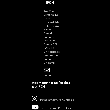
- IFCH
Rua Cora
Coralina, 100 -
Cidade
Universitária
Zeferino Vaz,
Barão
Geraldo
Campinas -
São Paulo -
Brasil - CEP:
13083-896
Universidade
Estadual de
Campinas -
Unicamp
Contatos
Acompanhe as Redes
do IFCH
instagram.com/ifch.unicamp
youtube.com/ifchunicamp1