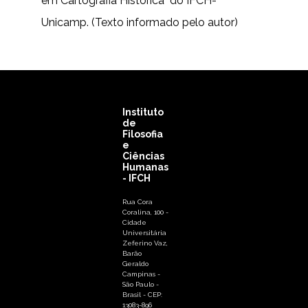
em Cartografia Histórica" do IFCH-
Unicamp. (Texto informado pelo autor)
Instituto
de
Filosofia
e
Ciências
Humanas
- IFCH
Rua Cora
Coralina, 100 -
Cidade
Universitária
Zeferino Vaz,
Barão
Geraldo
Campinas -
São Paulo -
Brasil - CEP:
13083-896