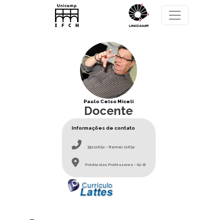
Pular para o conteúdo principal
Paulo Celso Miceli
Docente
Informações de contato
35211652 - Ramal 11652
Prédio dos Professores - 02-B