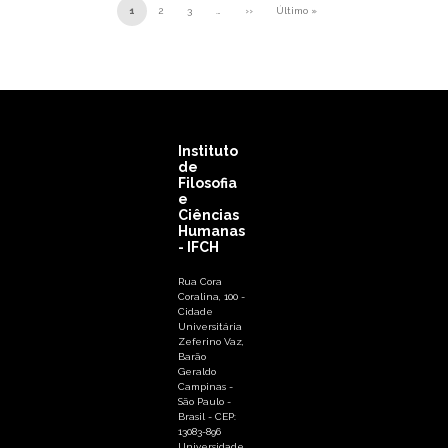
Paginação
1
2
3
…
››
Último »
Próxima página
Última página
Instituto
de
Filosofia
e
Ciências
Humanas
- IFCH
Rua Cora
Coralina, 100 -
Cidade
Universitária
Zeferino Vaz,
Barão
Geraldo
Campinas -
São Paulo -
Brasil - CEP:
13083-896
Universidade