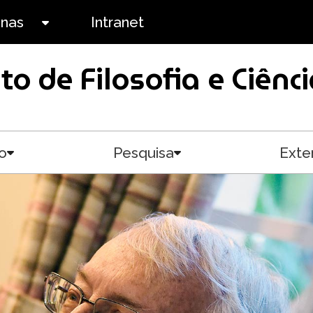
anas
Intranet
Toggle submenu
uto de Filosofia e Ciê
o
Pesquisa
Exte
Toggle submenu
Toggle submenu