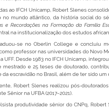
adas ao IFCH Unicamp, Robert Slenes consoli
no mundo atlântico, da história social do séc
as e Recordações na Formação da Família Es
l na institucionalização dos estudos africano
aduou-se no Oberlin College e concluiu m
como professor nas universidades do Novo Méx
na UFF. Desde 1983 no IFCH Unicamp, integrou
de mestrado e 25 teses de doutorado, contri
 da escravidão no Brasil, além de ter sido um
ente, Robert Slenes realizou pós-doutorados
nte Sênior na UFBA (2017–2021).
sista produtividade sênior do CNPq, Robert