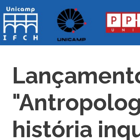
Lançamento 
"Antropolog
história inq