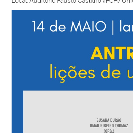
Local: Auditório Fausto Castilho (IFCH/Un