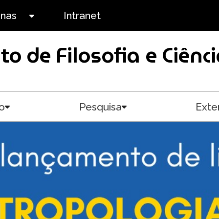
anas
Intranet
Toggle submenu
uto de Filosofia e Ciê
o
Pesquisa
Exte
Toggle submenu
Toggle submenu