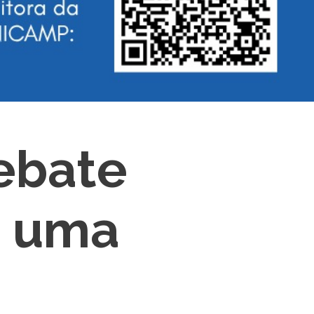
ebate
e uma