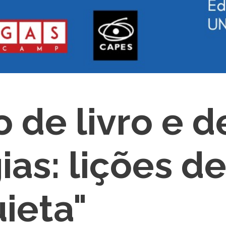
de livro e d
ias: lições d
uieta"