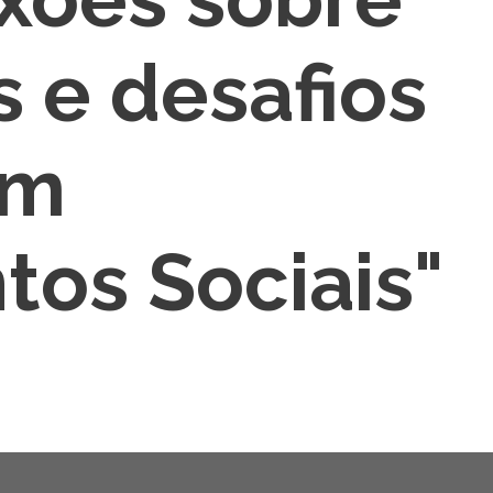
 e desafios
om
os Sociais"