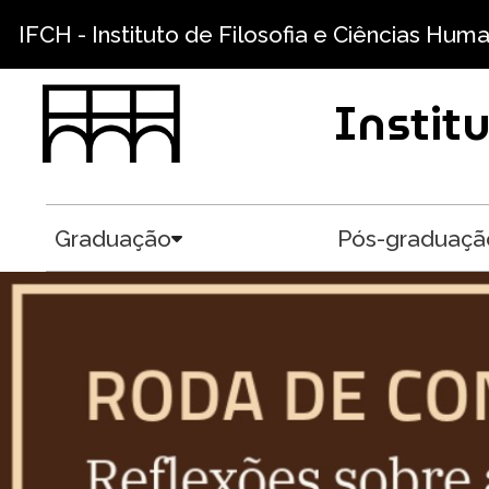
Pular para o conteúdo principal
IFCH - Instituto de Filosofia e Ciências Hum
Instit
Graduação
Pós-graduaçã
Toggle submenu