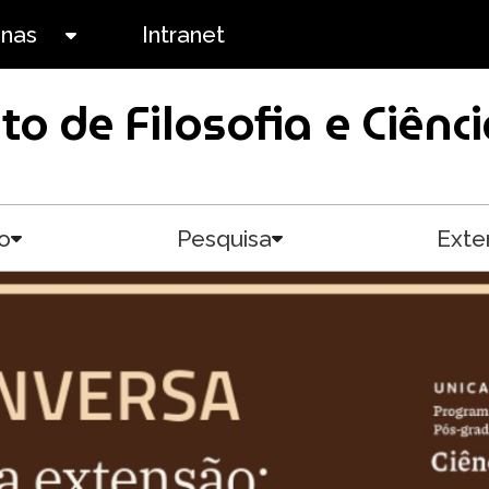
anas
Intranet
Toggle submenu
uto de Filosofia e Ciê
o
Pesquisa
Exte
Toggle submenu
Toggle submenu