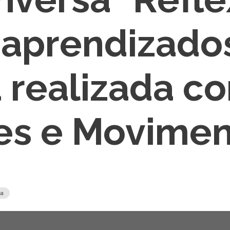
 aprendizados
 realizada c
s e Moviment
ca