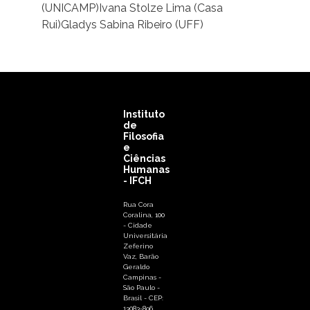
(UNICAMP)Ivana Stolze Lima (Casa
Rui)Gladys Sabina Ribeiro (UFF)
Instituto
de
Filosofia
e
Ciências
Humanas
- IFCH
Rua Cora
Coralina, 100
- Cidade
Universitária
Zeferino
Vaz, Barão
Geraldo
Campinas -
São Paulo -
Brasil - CEP:
13083-896