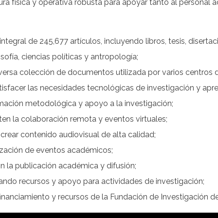
a física y operativa robusta para apoyar tanto al personal 
ntegral de 245,677 artículos, incluyendo libros, tesis, diserta
losofía, ciencias políticas y antropología;
versa colección de documentos utilizada por varios centros d
isfacer las necesidades tecnológicas de investigación y apre
mación metodológica y apoyo a la investigación;
en la colaboración remota y eventos virtuales;
crear contenido audiovisual de alta calidad;
zación de eventos académicos;
n la publicación académica y difusión;
ndo recursos y apoyo para actividades de investigación;
financiamiento y recursos de la Fundación de Investigación d