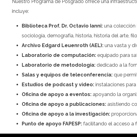
Nuestro Programa de Posgrado ofrece una infraestructur
incluye:
Biblioteca Prof. Dr. Octavio Ianni:
una colección i
sociología, demografía, historia, historia del arte, fi
Archivo Edgard Leuenroth (AEL):
una vasta y di
Laboratorio de computación:
equipado para sat
Laboratorio de metodología:
dedicado a la for
Salas y equipos de teleconferencia:
que permit
Estudios de podcast y video:
instalaciones para 
Oficina de apoyo a eventos:
apoyando la organi
Oficina de apoyo a publicaciones:
asistiendo co
Oficina de apoyo a la investigación:
proporciona
Punto de apoyo FAPESP:
facilitando el acceso a 