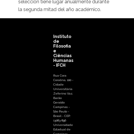
selección tiene lugar anualmente durante
la segunda mitad del año académico.
Instituto
de
Filosofia
e
Ciências
Humanas
- IFCH
Rua Cora
Coralina, 100 -
Cidade
Universitária
Zeferino Vaz,
Barão
Geraldo
Campinas -
São Paulo -
Brasil - CEP:
13083-896
Universidade
Estadual de
Campinas -