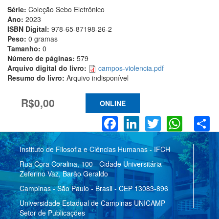
Série:
Coleção Sebo Eletrônico
Ano:
2023
ISBN Digital:
978-65-87198-26-2
Peso:
0 gramas
Tamanho:
0
Número de páginas:
579
Arquivo digital do livro:
campos-violencia.pdf
Resumo do livro:
Arquivo indisponível
R$0,00
ONLINE
Facebook
LinkedIn
Twitter
What
S
Instituto de Filosofia e Ciências Humanas - IFCH
Rua Cora Coralina, 100 - Cidade Universitária
Zeferino Vaz, Barão Geraldo
Campinas - São Paulo - Brasil - CEP 13083-896
Universidade Estadual de Campinas UNICAMP
Setor de Publicações