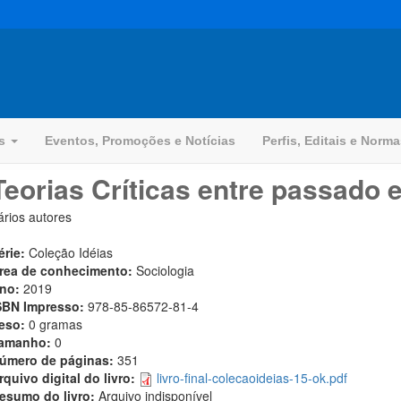
os
Eventos, Promoções e Notícias
Perfis, Editais e Norm
Teorias Críticas entre passado e
ários autores
érie:
Coleção Idéias
rea de conhecimento:
Sociologia
no:
2019
SBN Impresso:
978-85-86572-81-4
eso:
0 gramas
amanho:
0
úmero de páginas:
351
rquivo digital do livro:
livro-final-colecaoideias-15-ok.pdf
esumo do livro:
Arquivo indisponível