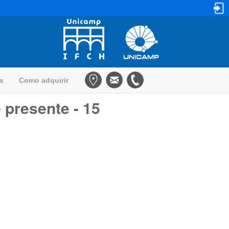
as
Como adquirir
 presente - 15