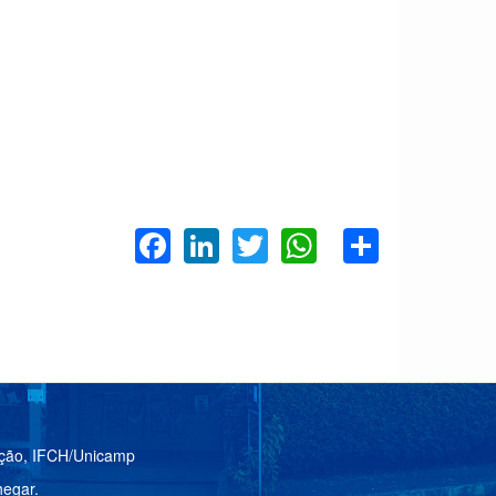
Facebook
LinkedIn
Twitter
WhatsApp
Share
ação, IFCH/Unicamp
egar.