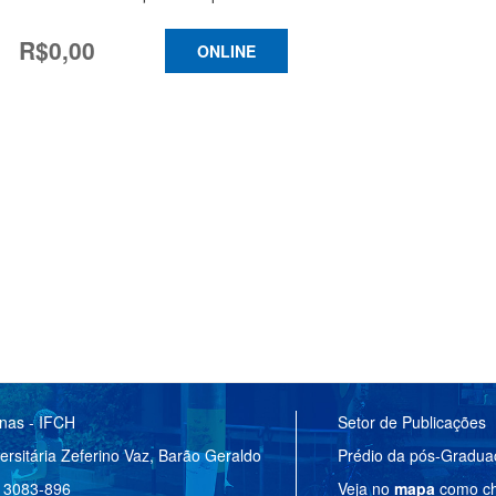
R$0,00
ONLINE
anas - IFCH
Setor de Publicações
ersitária Zeferino Vaz, Barão Geraldo
Prédio da pós-Gradu
 13083-896
Veja no
mapa
como ch