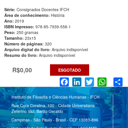
Série:
Consignados Docentes IFCH
Área de conhecimento:
História
Ano:
2019
ISBN Impresso:
978-85-7939-558-1
Peso:
250 gramas
Tamanho:
23x15
Número de páginas:
320
Arquivo digital do livro:
Arquivo indisponível
Resumo do livro:
Arquivo indisponível
R$0,00
ESGOTADO
Facebook
LinkedIn
Twitter
What
S
Instituto de Filosofia e Ciências Humanas - IFCH
Rua Cora Coralina, 100 - Cidade Universitária
Zeferino Vaz, Barão Geraldo
Campinas - São Paulo - Brasil - CEP 13083-896